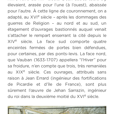
élevaient, arasée pour l’une (à l’ouest), abaissée
pour l’autre. À cette ligne de couronnement, on a
e
adapté, au XVI
siècle – après les dommages des
guerres de Religion – au nord et au sud, un
étagement d’ouvrages bastionnés auquel venait
s’attacher le rempart enserrant la cité depuis le
e
XIV
siècle. La face sud comporte quatre
enceintes fermées de portes bien défendues,
pour certaines, par des ponts-levis. La face nord,
que Vauban (1633-1707) appellera “l’Hiver” pour
sa froidure, n’en compte que trois, très remaniées
e
au XIX
siècle. Ces ouvrages, attribués sans
raison à Jean Errard (ingénieur des fortifications
de Picardie et d’île de France), sont plus
sûrement l’œuvre de Jehan Sarrazin, ingénieur
e
du roi dans la deuxième moitié du XVI
siècle.