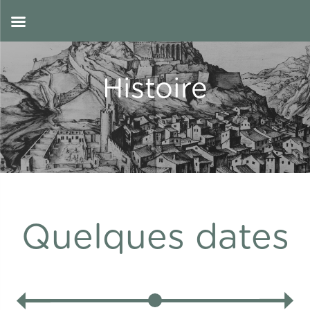
Skip
to
FR
content
Histoire
Quelques dates
‹
›