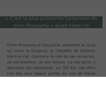
«
C
’
e
s
t
l
a
p
l
u
s
p
u
i
s
s
a
n
t
e
f
o
r
t
e
r
e
s
s
e
d
e
m
o
n
R
o
y
a
u
m
e
»
d
i
s
a
i
t
H
e
n
r
i
I
V
Entre Provence et Dauphiné, dominant la cluse
où coule la Durance, la Citadelle de Sisteron
barre le ciel, couronne la ville de ses enceintes,
de ses bastions, de son donjon. La vue qu’on y
découvre est saisissante, sur 150 km, elle offre
l’un des plus beaux points de vue de Haute
Provence. Monument historique classé,
s’étendant sur 10 hectares, elle porte huit
siècles d’architecture et d’histoire. Donjon et
chemins de ronde, construits sur l’étroite épine
e
rocheuse, datent du XII
siècle, l’étagement