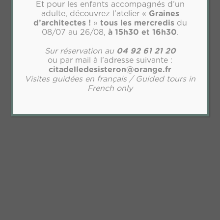
Et pour les enfants accompagnés d’un
adulte, découvrez l’atelier «
Graines
d’architectes !
»
tous les mercredis
du
08/07 au 26/08,
à 15h30 et 16h30
.
Sur réservation au
04 92 61 21 20
ou par mail à l’adresse suivante :
citadelledesisteron@orange.fr
Visites guidées en français / Guided tours in
French only