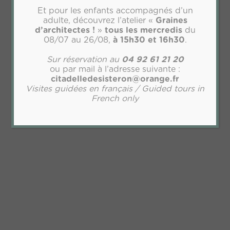
Et pour les enfants accompagnés d’un
adulte, découvrez l’atelier «
Graines
d’architectes !
»
tous les mercredis
du
08/07 au 26/08,
à 15h30 et 16h30
.
Sur réservation au
04 92 61 21 20
ou par mail à l’adresse suivante :
citadelledesisteron@orange.fr
Visites guidées en français / Guided tours in
French only