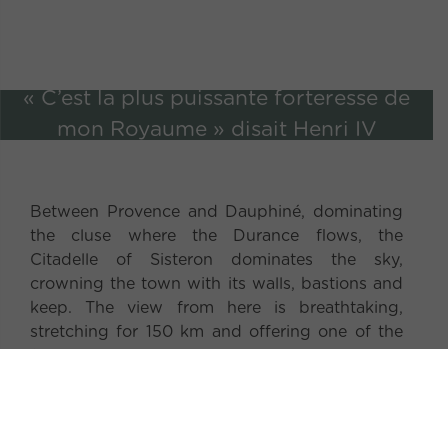
«
C
’
e
s
t
l
a
p
l
u
s
p
u
i
s
s
a
n
t
e
f
o
r
t
e
r
e
s
s
e
d
e
m
o
n
R
o
y
a
u
m
e
»
d
i
s
a
i
t
H
e
n
r
i
I
V
Between Provence and Dauphiné, dominating
the cluse where the Durance flows, the
Citadelle of Sisteron dominates the sky,
crowning the town with its walls, bastions and
keep. The view from here is breathtaking,
stretching for 150 km and offering one of the
finest vantage points in Haute Provence. A
listed historic monument covering an area of 10
hectares, it bears witness to eight centuries of
architecture and history. The keep and sentry