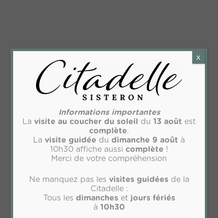
x
Informations importantes
La
visite
au coucher du soleil
du
13 août
est
complète
.
La
visite guidée
du
dimanche 9 août
à
10h30 affiche aussi
complète
!
Merci de votre compréhension
Ne manquez pas les
visites guidées
de la
Citadelle :
Tous les
dimanches
et
jours fériés
à
10h30