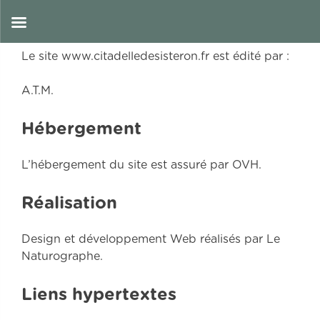
Skip
Mentions légales
FR
to
content
Le site www.citadelledesisteron.fr est édité par :
A.T.M.
Hébergement
L’hébergement du site est assuré par OVH.
Réalisation
Design et développement Web réalisés par Le
Naturographe.
Liens hypertextes